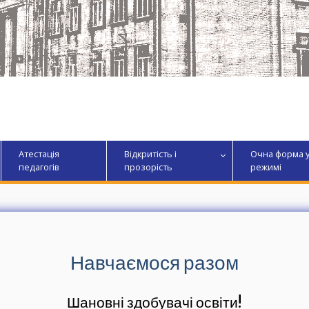
Атестація
Відкритість і
Очна форма 
педагогів
прозорість
режимі
Навчаємося разом
Шановні здобувачі освіти!