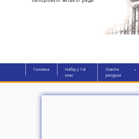
Запорізької міської ради
Головна
Набір у 1-й
Освітні
клас
ресурси