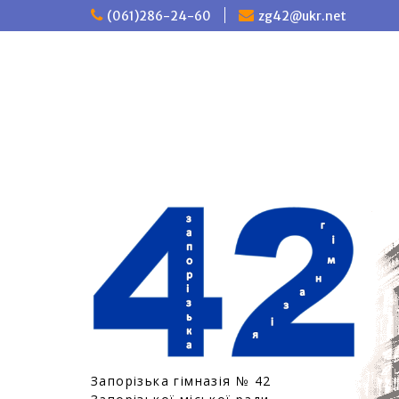
П
(061)286-24-60
zg42@ukr.net
е
р
е
й
т
и
д
о
в
м
і
с
т
у
Запорізька гімназія № 42