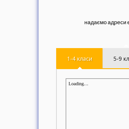
надаємо адреси е
1-4 класи
5-9 к