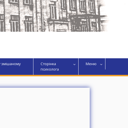
у змішаному
Сторінка
Меню
психолога