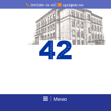
П
(061)286-24-60
zg42@ukr.net
е
р
е
й
т
и
д
о
в
м
і
с
т
у
Меню