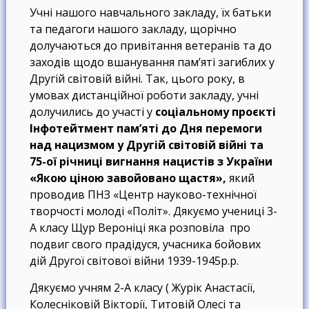
Учні нашого навчального закладу, їх батьки
та педагоги нашого закладу, щорічно
долучаються до привітання ветеранів та до
заходів щодо вшанування пам’яті загиблих у
Другій світовій війні. Так, цього року, в
умовах дистанційної роботи закладу, учні
долучились до участі у
соціальному проєкті
Інфотейтмент пам’яті до Дня перемоги
над нацизмом у Другій світовій війні та
75-ої річниці вигнання нацистів з України
«Якою ціною завойовано щастя»,
який
проводив ПНЗ «Центр науково-технічної
творчості молоді «Політ». Дякуємо учениці 3-
А класу Щур Вероніці яка розповіла про
подвиг свого прадідуся, учасника бойових
дій Другої світової війни 1939-1945р.р.
Дякуємо учням 2-А класу ( Журік Анастасії,
Колесніковій Вікторії, Титовій Олесі та