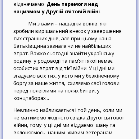
відзначаємо
День перемоги над
нацизмом у Другій світовій війні
.
Ми з вами – нащадки воїнів, які
зробили вирішальний внесок у завершення
тих страшних днів, але при цьому наша
Батьківщина зазнала чи не найбільших
втрат. Важко сьогодні знайти українську
родину, у родоводі та пам’яті якої немає
особистих втрат від тієї війни. У ці дні ми
згадуємо всіх тих, у кого ми у безкінечному
боргу за наше життя, схиляємо свої голови
перед полеглими на полях битви, у
концтаборах…
Невпинно наближається і той день, коли ми
не матимемо жодного свідка Другої світової
війни, тому у ці дні ми віддаємо шану та
вклоняємось нашим живим ветеранам.