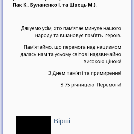
Пак К., Буланенко І. та Швець М.).
Дякуємо усім, хто пам’ятає минуле нашого
народу та вшановує пам’ять героїв.
Пам’ятаймо, що перемога над нацизмом
далась нам та усьому світові надзвичайно
високою ціною!
З Днем пам’яті та примирення!
З 75 річницею Перемоги!
Вірші