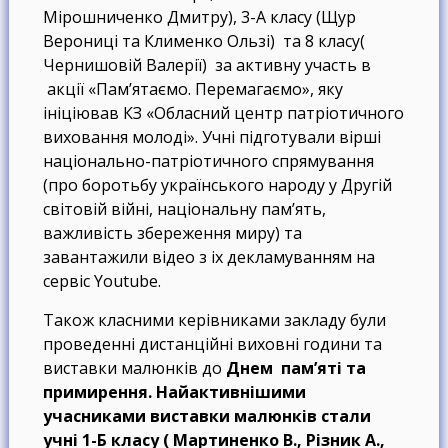
Мірошниченко Дмитру), 3-А класу (Щур
Верониці та Клименко Ользі) та 8 класу(
Чернишовій Валерії) за активну участь в
акції «Пам’ятаємо. Перемагаємо», яку
ініціював КЗ «Обласний центр патріотичного
виховання молоді». Учні підготували вірші
національно-патріотичного спрямування
(про боротьбу українського народу у Другій
світовій війні, національну пам’ять,
важливість збереження миру) та
завантажили відео з іх декламуванням на
сервіс Youtube.
Також класними керівниками закладу були
проведенні дистанційні виховні години та
виставки малюнків до
Днем пам’яті та
примирення
.
Найактивнішими
учасниками виставки малюнків стали
учні 1-Б класу ( Мартиненко В., Різник А.,