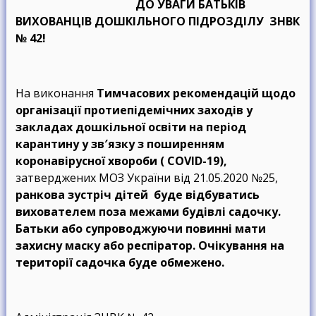
ДО
УВАГИ
БАТЬКІВ
ВИХОВАНЦІВ
ДОШКІЛЬНОГО
ПІДРОЗДІЛУ
ЗНВК
№
42!
На виконання
Тимчасових рекомендацій щодо
організації протиепідемічних заходів у
закладах дошкільної освіти на період
карантину у зв′язку з поширенням
коронавірусної хвороби (
COVID
-19
),
затверджених МОЗ України від 21.05.2020 №25,
ранкова зустріч дітей буде відбуватись
вихователем поза межами будівлі садочку.
Батьки або супроводжуючи повинні мати
захисну маску або респіратор. Очікування на
території садочка буде обмежено.