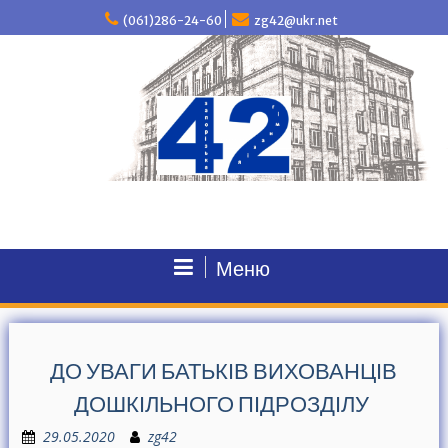
П
(061)286-24-60
zg42@ukr.net
е
р
е
й
т
и
д
о
в
м
і
с
Меню
т
у
ДО УВАГИ БАТЬКІВ ВИХОВАНЦІВ
ДОШКІЛЬНОГО ПІДРОЗДІЛУ
29.05.2020
zg42