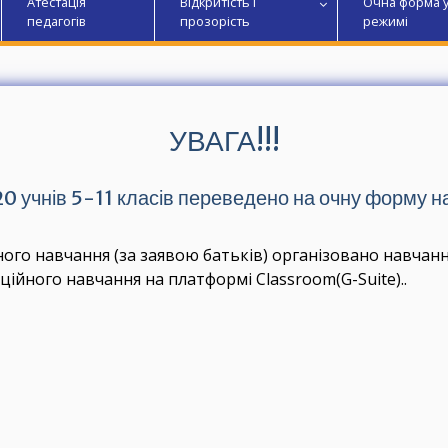
Атестація
Відкритість і
Очна форма 
педагогів
прозорість
режимі
УВАГА!!!
020 учнів 5-11 класів переведено на очну форму 
очного навчання (за заявою батьків) організовано навчан
ійного навчання на платформі Сlassroom(G-Suite)..