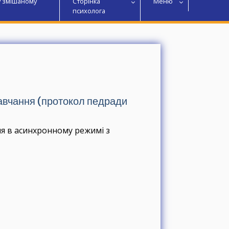
у змішаному
Сторінка
Меню
психолога
навчання (протокол педради
ня в асинхронному режимі з