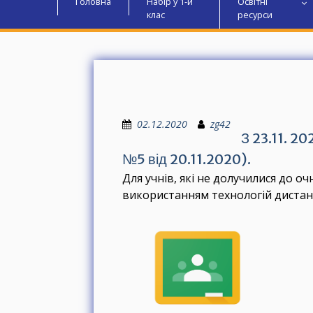
Головна
Набір у 1-й
Освітні
клас
ресурси
02.12.2020
zg42
З 23.11. 2
№5 від 20.11.2020).
Для учнів, які не долучилися до 
використанням технологій дистанц