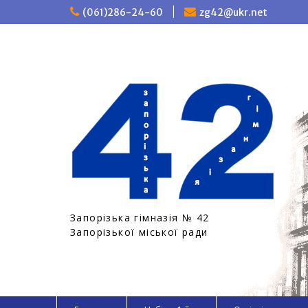
П
(061)286-24-60
zg42@ukr.net
е
р
е
й
т
и
д
о
в
м
і
с
т
у
Запорізька гімназія № 42
Запорізької міської ради