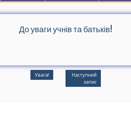
До уваги учнів та батьків!
Н
Увага!
Наступний
запис
а
в
і
г
а
ц