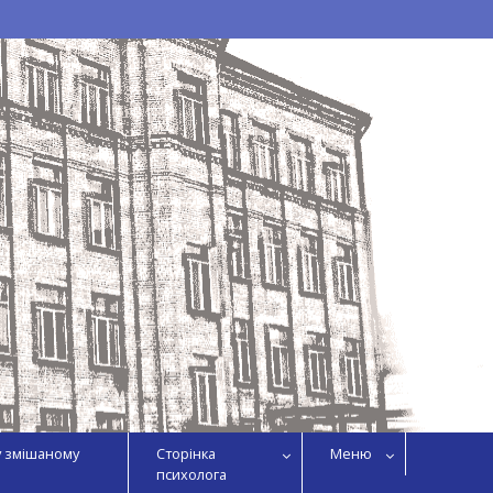
у змішаному
Сторінка
Меню
психолога