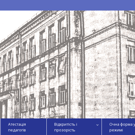
Атестація
Відкритість і
Очна форма 
педагогів
прозорість
режимі