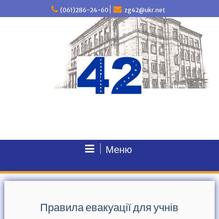
П
(061)286-24-60
zg42@ukr.net
е
р
е
й
т
и
д
о
в
м
і
с
т
у
Меню
Правила евакуації для учнів