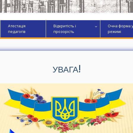
Атестація
Відкритість і
Очна форма 
педагогів
прозорість
режимі
УВАГА!