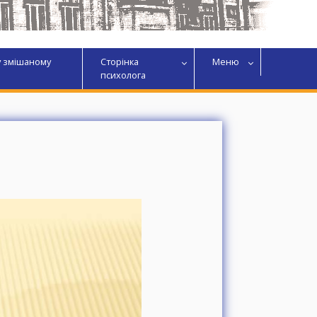
у змішаному
Сторінка
Меню
психолога