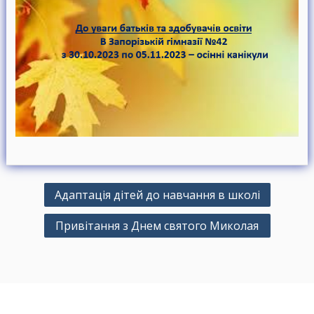
Н
Адаптація дітей до навчання в школі
а
Привітання з Днем святого Миколая
в
і
г
а
ц