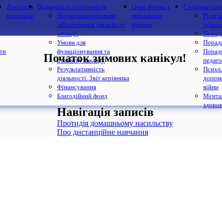
Атестація
Відкритість і прозорість
Очна форма у
Сторінка пси
педагогів
Нормативно-правове
змішаному
Різні 
забезпечення діяльності
режимі
психо
закладу
Порад
Умови для
Порад
іти
функціонування та
Порад
Початок зимових канікул!
розвитку закладу
педаго
Результативність
Психо
діяльності. Звіт керівника
допомо
Фінансування
війни
Благодійний фонд
Мента
здоров
Навігація записів
Протидія домашньому насильству
Про дистанційне навчання