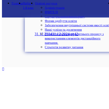
Головна
Набір у
Освітні ресурси
1-й клас
Адміністрація
ВЧИТЕЛІ
Структура навчального року
Форми здобуття освіти
Забезпечення внутрішньої системи якості осв
Наші успіхи та досягнення
31.12.2024
31.12.2024
zg42
Стратегія організації освітнього процесу з
використанням елементів дистанційного
навчання.
Стратегія розвитку читання