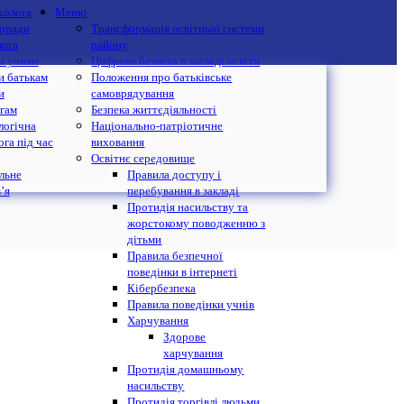
холога
Меню
поради
Трансформація освітньої системи
лога
району
и учням
Цифрова безпека в закладі освіти
и батькам
Положення про батьківське
и
самоврядування
гам
Безпека життєдіяльності
логічна
Національно-патріотичне
га під час
виховання
Освітнє середовище
льне
Правила доступу і
’я
перебування в закладі
Протидія насильству та
жорстокому поводженню з
дітьми
Правила безпечної
поведінки в інтернеті
Кібербезпека
Правила поведінки учнів
Харчування
Здорове
харчування
Протидія домашньому
насильству
Протидія торгівлі людьми