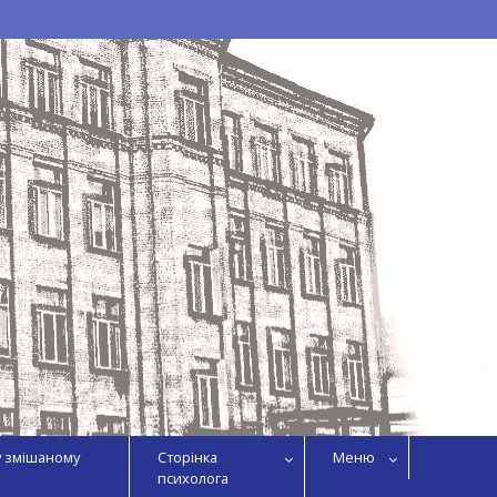
у змішаному
Сторінка
Меню
психолога