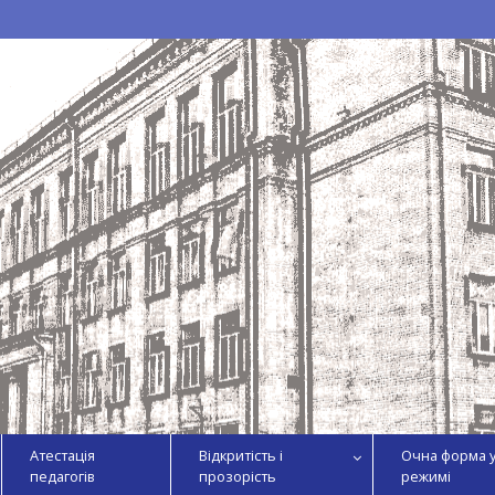
Атестація
Відкритість і
Очна форма 
педагогів
прозорість
режимі