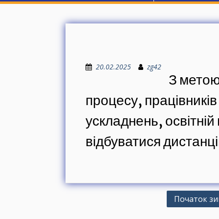
20.02.2025
zg42
З метою
процесу, працівників
ускладнень, освітній
відбуватися дистанці
Н
Початок зи
а