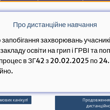
Про дистанційне навчання
 запобігання захворювань учасникі
 закладу освіти на грип і ГРВІ та п
 процес в ЗГ42 з 20.02.2025 по 24
йно.
мових канікул!
Продовження 
дистанційн