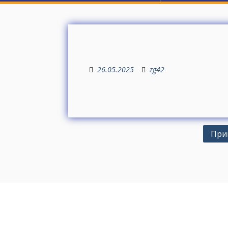
26.05.2025
zg42
Н
Прий
а
в
і
г
а
ц