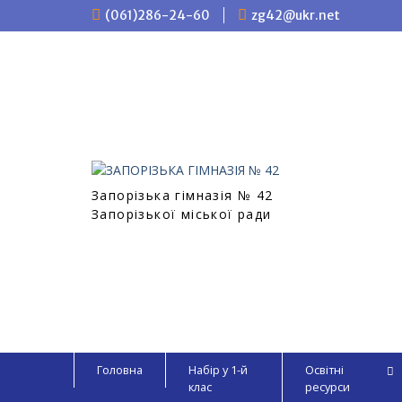
П
(061)286-24-60
zg42@ukr.net
е
р
е
й
т
и
д
о
в
Запорізька гімназія № 42
м
Запорізької міської ради
і
с
т
у
Головна
Набір у 1-й
Освітні
клас
ресурси