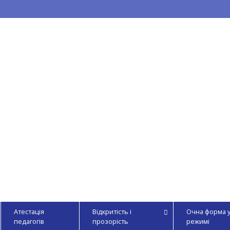
Атестація
Відкритість і
Очна форма 
педагогів
прозорість
режимі