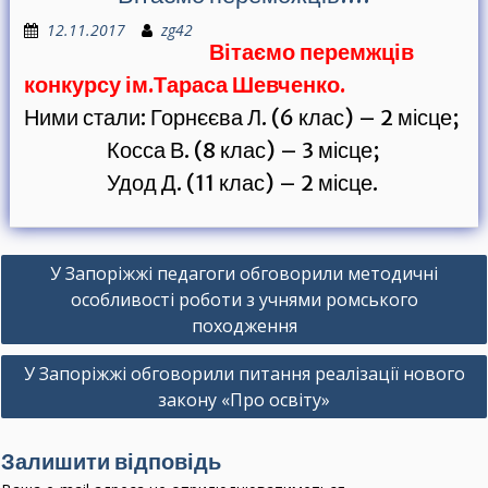
12.11.2017
zg42
Вітаємо перемжців
конкурсу ім.Тараса Шевченко.
Ними стали: Горнєєва Л. (6 клас) – 2 місце;
Косса В. (8 клас) – 3 місце;
Удод Д. (11 клас) – 2 місце.
Н
У Запоріжжі педагоги обговорили методичні
а
особливості роботи з учнями ромського
в
походження
і
У Запоріжжі обговорили питання реалізації нового
г
закону «Про освіту»
а
ц
Залишити відповідь