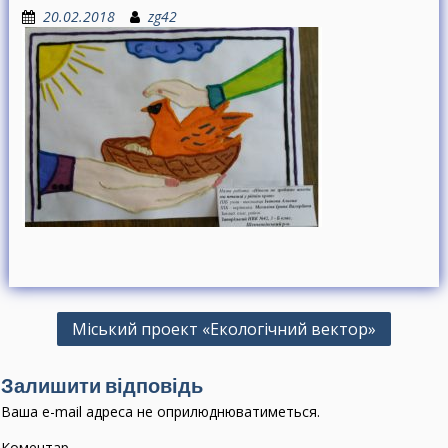
20.02.2018
zg42
Н
Міський проект «Екологічний вектор»
а
в
Залишити відповідь
і
Ваша e-mail адреса не оприлюднюватиметься.
г
Коментар