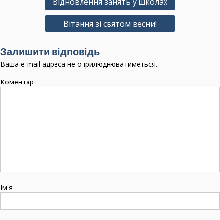
Відновлення занять у школах
а
Вітання зі святом весни!
в
і
Залишити відповідь
г
Ваша e-mail адреса не оприлюднюватиметься.
а
Коментар
ц
і
я
з
а
п
и
с
Ім'я
і
в