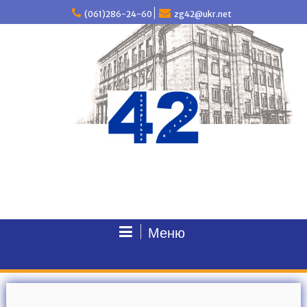
П
(061)286-24-60
zg42@ukr.net
е
р
е
й
т
и
д
о
в
м
і
с
т
у
Меню