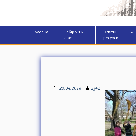
Головна
Набір у 1-й
Освітні
клас
ресурси
25.04.2018
zg42