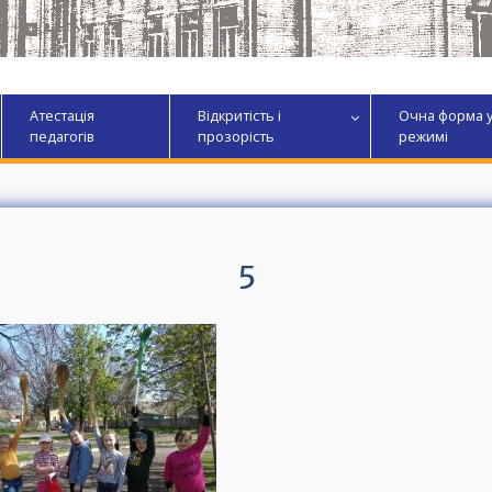
Атестація
Відкритість і
Очна форма 
педагогів
прозорість
режимі
5