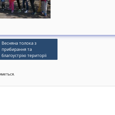
Н
Весняна толока з
прибирання та
а
благоустрію території
в
иметься.
а
ц
я