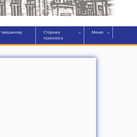
у змішаному
Сторінка
Меню
психолога