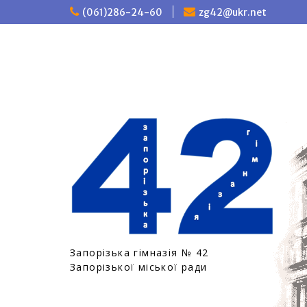
П
(061)286-24-60
zg42@ukr.net
е
р
е
й
т
и
д
о
в
м
і
с
т
у
Запорізька гімназія № 42
Запорізької міської ради