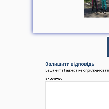
і
Залишити відповідь
г
Ваша e-mail адреса не оприлюднюват
Коментар
і
з