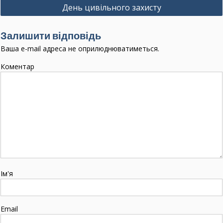
День цивільного захисту
і
г
Залишити відповідь
а
Ваша e-mail адреса не оприлюднюватиметься.
ц
Коментар
і
я
з
а
п
и
с
Ім'я
і
в
Email