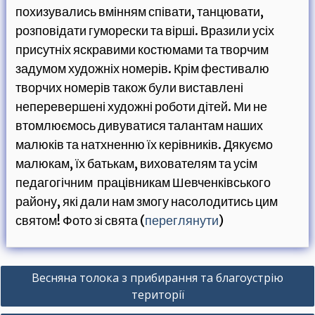
похизувались вмінням співати, танцювати,
розповідати гуморески та вірші. Вразили усіх
присутніх яскравими костюмами та творчим
задумом художніх номерів. Крім фестивалю
творчих номерів також були виставлені
неперевершені художні роботи дітей. Ми не
втомлюємось дивуватися талантам наших
малюків та натхненню їх керівників. Дякуємо
малюкам, їх батькам, вихователям та усім
педагогічним працівникам Шевченківського
району, які дали нам змогу насолодитись цим
святом! Фото зі свята (
переглянути
)
Н
Весняна толока з прибирання та благоустрію
а
території
в