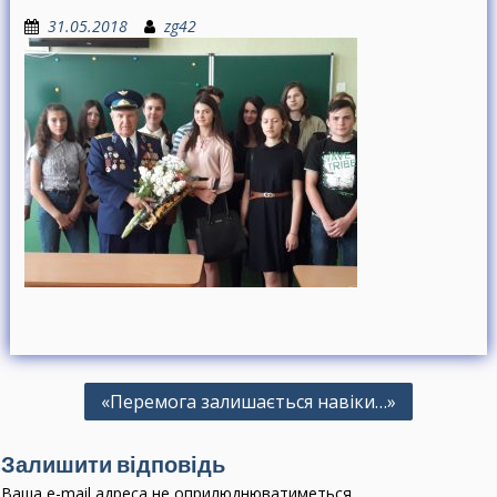
31.05.2018
zg42
Н
«Перемога залишається навіки…»
а
в
Залишити відповідь
і
Ваша e-mail адреса не оприлюднюватиметься.