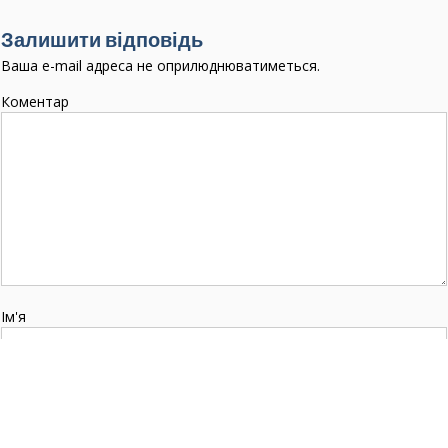
і
Залишити відповідь
г
Ваша e-mail адреса не оприлюднюватиметься.
а
Коментар
ц
і
я
з
а
п
и
с
Ім'я
і
в
Email