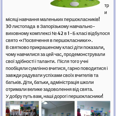
тр
и
місяці навчання маленьких першокласників!
30 листопада в Запорізькому навчально-
виховному комплексі № 42 в 1-Б класі відбулося
свято «Посвячення в першокласники».
В святково прикрашеному класі діти показали,
чому навчилися за цей час, продемонстрували
свої здібності і таланти. Після того учні
пообіцяли сумлінно вчитися, гарно поводитися і
завжди радувати успіхами своїх вчителів та
батьків. Діти, батьки, адміністрація школи
отримали велике задоволення від свята.
У добру путь вам, наші дорогі першокласники!