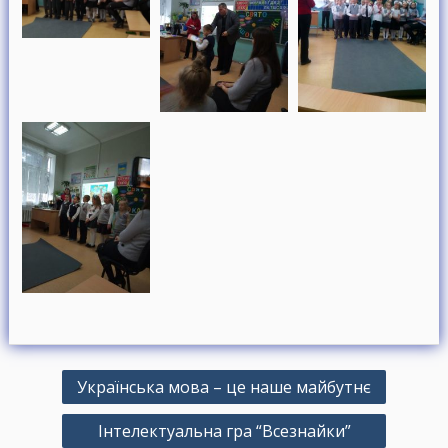
Н
Українська мова – це наше майбутнє
а
Інтелектуальна гра “Всезнайки”
в