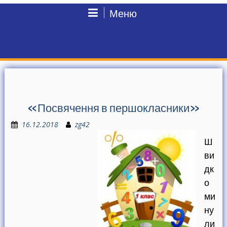
Меню
«Посвячення в першокласники»
16.12.2018
zg42
Ш
ви
дк
о
ми
ну
ли