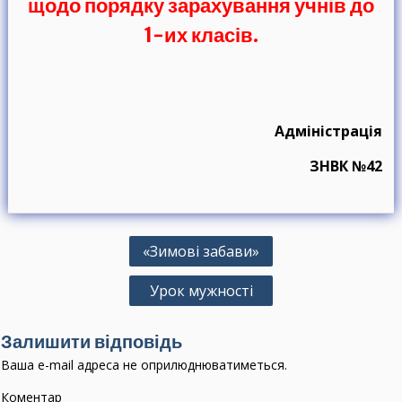
щодо порядку зарахування учнів до
1-их класів.
Адміністрація
ЗНВК №42
Н
«Зимові забави»
а
Урок мужності
в
і
Залишити відповідь
г
Ваша e-mail адреса не оприлюднюватиметься.
а
Коментар
ц