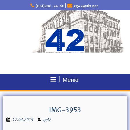
П
(061)286-24-60
zg42@ukr.net
е
р
е
й
т
и
д
о
в
м
і
с
Меню
т
у
IMG-3953
17.04.2019
zg42