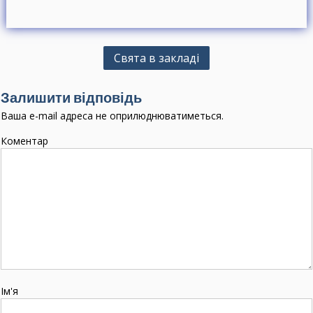
Н
Свята в закладі
а
в
Залишити відповідь
і
Ваша e-mail адреса не оприлюднюватиметься.
г
Коментар
а
ц
і
я
з
а
п
Ім'я
и