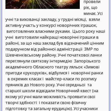
провели
рік, що
минає. Усі
учні та вихованці закладу, у грудні місяці, взяли
активну участь у конкурсі новорічних іграшок,
виготовлених власними руками. Цього року наші
учні виготовили найкращі новорічні іграшки в
районі, за що наш заклад був відзначений цінним
подарунком від районної адміністрації ЗМР по
Шевченківському району. Учні початкової ланки
переглянули святкову інтермедію Запорізького
академічного Обласного театру ляльок «Зимові
пригоди крукоруків», відбулися і новорічні ранки
в окремих класах і майстер-класи по розпису
пряників до Нового року. Учні середньої та
старшої школи відвідали Новорічний квест (на
якому усі учні мали можливість проявити свої
творчі здібності і показати свою фізичну
підготовку та загальну ерудицію). Усі учасники