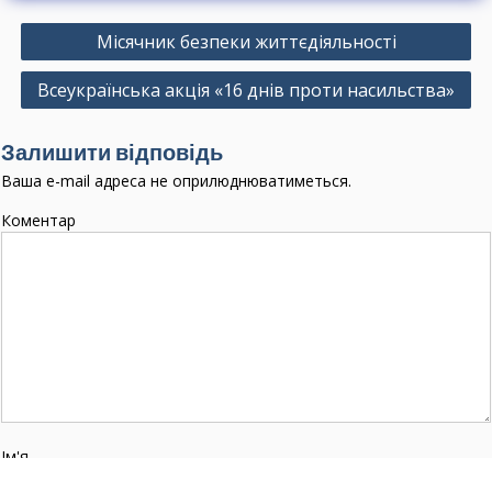
Н
Місячник безпеки життєдіяльності
а
Всеукраїнська акція «16 днів проти насильства»
в
і
Залишити відповідь
г
Ваша e-mail адреса не оприлюднюватиметься.
а
Коментар
ц
і
я
з
а
п
и
с
Ім'я
і