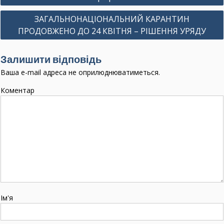
в
ЗАГАЛЬНОНАЦІОНАЛЬНИЙ КАРАНТИН
і
ПРОДОВЖЕНО ДО 24 КВІТНЯ – РІШЕННЯ УРЯДУ
г
а
Залишити відповідь
ц
Ваша e-mail адреса не оприлюднюватиметься.
і
Коментар
я
з
а
п
и
с
і
Ім'я
в