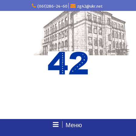
П
(061)286-24-60
zg42@ukr.net
е
р
е
й
т
и
д
о
в
м
і
с
т
у
Меню