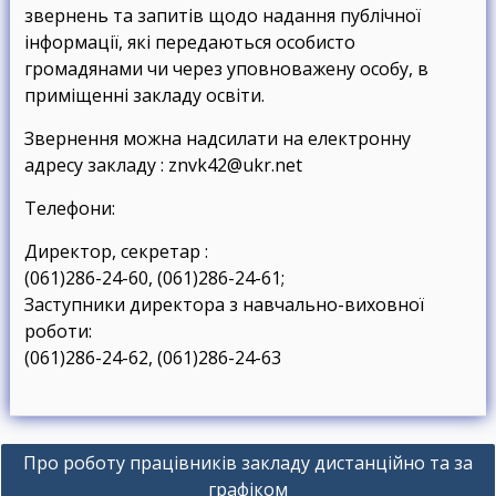
звернень та запитів щодо надання публічної
інформації, якi передаються особисто
громадянами чи через уповноважену особу, в
приміщенні закладу освіти.
Звернення можна надсилати на електронну
адресу закладу : znvk42@ukr.net
Телефони:
Директор, секретар :
(061)286-24-60, (061)286-24-61;
Заступники директора з навчально-виховної
роботи:
(061)286-24-62, (061)286-24-63
Н
Про роботу працівників закладу дистанційно та за
а
графіком